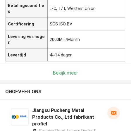
Betalingsconditie
L/C, T/T, Western Union
s
Certificering
SGS ISO BV
Levering vermoge
2000MT/Month
n
Levertijd
4~14 dagen
Bekijk meer
ONGEVEER ONS
Jiangsu Pucheng Metal
Products Co., Ltd fabrikant
profiel
Guangyi Road, Liangxi District,