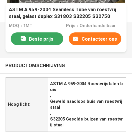
ASTM A 959-2004 Seamless Tube van roestvrij
staal, gelast duplex S31803 S32205 S32750
S32760
MOQ：1MT
Prijs：Onderhandelbaar
Beste prijs
Contacteer ons
PRODUCTOMSCHRIJVING
ASTM A 959-2004 Roestvrijstalen b
uis
,
Geweld naadloos buis van roestvrij
Hoog licht:
staal
,
S32205 Gesolde buizen van roestvr
ij staal