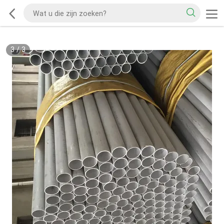
3
/
3