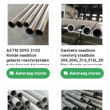
Ongeveer ons
Fabrieksreis
Kwaliteitscontrole
ASTM 309S 310S
Sanitaire naadloze
Ronde naadloze
roestvrij staalbuis
gelaste roestvrijstalen
304,304L,316,316L,309S
Contacteer ons
buis Spiegel Afwerking
Pipe Ronde gesweisde
Gepolijst
buizen
Aanvraag sturen
Aanvraag sturen
Nieuws
Gevallen
ss naadloze buis