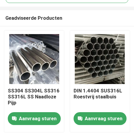
Geadviseerde Producten
SS304 SS304L SS316
DIN 1.4404 SUS316L
Huis
SS316L SS Naadloze
Roestvrij staalbuis
Pijp
Producten
Aanvraag sturen
Aanvraag sturen
Videos