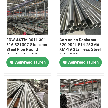
Ongeveer ons
Fabrieksreis
ERW ASTM 304L 301
Corrosion Resistant
Kwaliteitscontrole
316 321307 Stainless
F20 904L F44 253MA
Steel Pipe Round
XM-19 Stainless Steel
Construction SS
Tube SS Seamless
Seamless Pipe
Pipe BA Bright
Contacteer ons
Aanvraag sturen
Aanvraag sturen
Brushed Stainless
Annealed
Steel Tube
Nieuws
Gevallen
ss naadloze buis