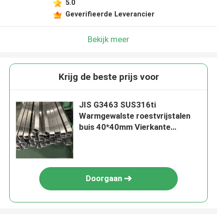
5.0
Geverifieerde Leverancier
Bekijk meer
Krijg de beste prijs voor
JIS G3463 SUS316ti
Warmgewalste roestvrijstalen
buis 40*40mm Vierkante
Corrosiebestendig SS Naadloos
buis Inox buis
Doorgaan