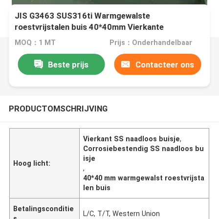
JIS G3463 SUS316ti Warmgewalste
roestvrijstalen buis 40*40mm Vierkante
Corrosiebestendig SS Naadloos buis Inox buis
MOQ：1 MT
Prijs：Onderhandelbaar
Beste prijs
Contacteer ons
PRODUCTOMSCHRIJVING
Vierkant SS naadloos buisje
,
Corrosiebestendig SS naadloos bu
isje
Hoog licht:
,
40*40 mm warmgewalst roestvrijsta
len buis
Betalingsconditie
L/C, T/T, Western Union
s