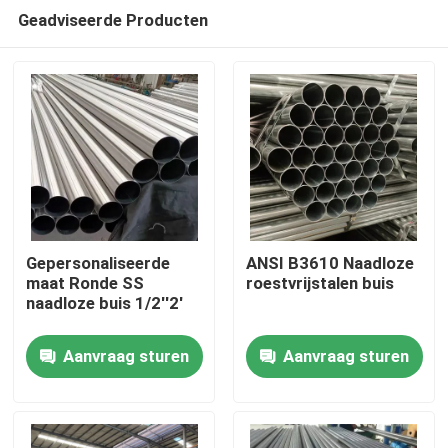
Geadviseerde Producten
Gepersonaliseerde
ANSI B3610 Naadloze
maat Ronde SS
roestvrijstalen buis
naadloze buis 1/2''2'
Huis
Aanvraag sturen
Aanvraag sturen
Producten
Videos