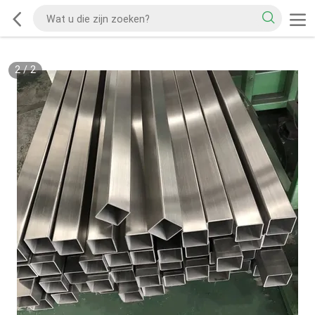
1
/
2