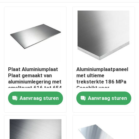
Plaat Aluminiumplaat
Aluminiumplaatpaneel
Plaat gemaakt van
met ultieme
aluminiumlegering met
treksterkte 186 MPa
smeltpunt 616 tot 654
Geschikt voor
°C Geschikt voor
dakbekleding en
Huis
Aanvraag sturen
Aanvraag sturen
verschillende
structurele projecten
industriële
toepassingen
Producten
Videos