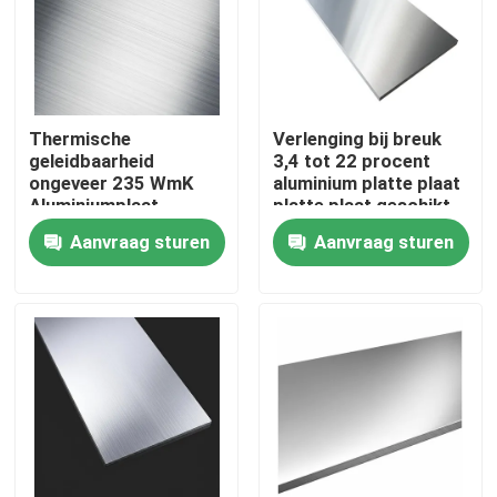
Ongeveer ons
Fabrieksreis
Thermische
Verlenging bij breuk
geleidbaarheid
3,4 tot 22 procent
ongeveer 235 WmK
aluminium platte plaat
Kwaliteitscontrole
Aluminiumplaat
platte plaat geschikt
Metalen legering Type
voor technische en
Aanvraag sturen
Aanvraag sturen
7075 Materiaal voor
structurele
de luchtvaart,
toepassingen
Contacteer ons
automobiel- en
elektronicaindustrie
Nieuws
Gevallen
ss naadloze buis