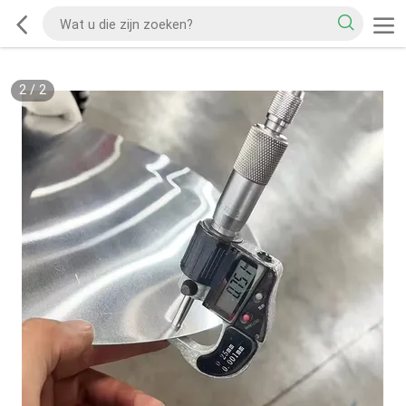
2
/
2