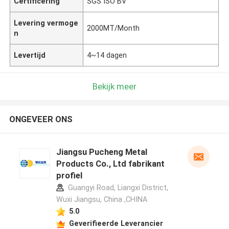
Certificering
SGS ISO BV
Levering vermoge
2000MT/Month
n
Levertijd
4~14 dagen
Bekijk meer
ONGEVEER ONS
Jiangsu Pucheng Metal
Products Co., Ltd fabrikant
profiel
Guangyi Road, Liangxi District,
Wuxi Jiangsu, China ,CHINA
5.0
Geverifieerde Leverancier