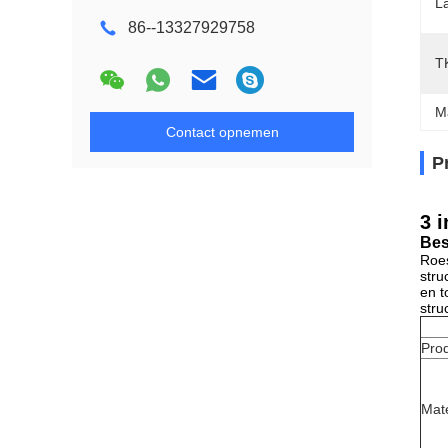
L
86--13327929758
T
M
Contact opnemen
P
3 
Bes
Roes
stru
en t
stru
Pro
Mate