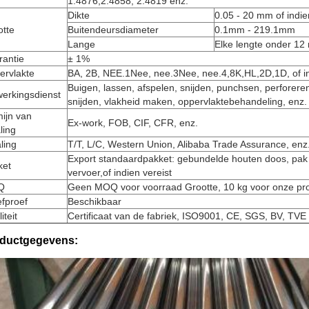
1.4876,2.4858, 2.4819 enz.
Dikte
0.05 - 20 mm of indie
otte
Buitendeursdiameter
0.1mm - 219.1mm
Lange
Elke lengte onder 12
rantie
± 1%
ervlakte
BA, 2B, NEE.1Nee, nee.3Nee, nee.4,8K,HL,2D,1D, of in
Buigen, lassen, afspelen, snijden, punchsen, perforere
werkingsdienst
snijden, vlakheid maken, oppervlaktebehandeling, enz.
ijn van
Ex-work, FOB, CIF, CFR, enz.
ling
ling
T/T, L/C, Western Union, Alibaba Trade Assurance, enz
Export standaardpakket: gebundelde houten doos, pak 
ket
vervoer,of indien vereist
Q
Geen MOQ voor voorraad Grootte, 10 kg voor onze pro
fproef
Beschikbaar
iteit
Certificaat van de fabriek, ISO9001, CE, SGS, BV, TVE
ductgegevens: