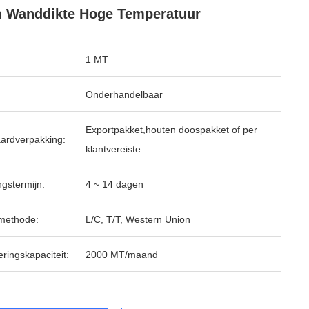
 Wanddikte Hoge Temperatuur
1 MT
Onderhandelbaar
Exportpakket,houten doospakket of per
ardverpakking:
klantvereiste
ngstermijn:
4 ~ 14 dagen
methode:
L/C, T/T, Western Union
ringskapaciteit:
2000 MT/maand