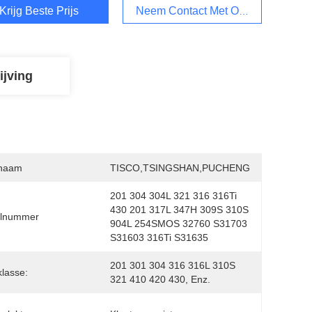
Krijg Beste Prijs
Neem Contact Met Ons Op
ijving
naam
TISCO,TSINGSHAN,PUCHENG
201 304 304L 321 316 316Ti 
430 201 317L 347H 309S 310S 
lnummer
904L 254SMOS 32760 S31703 
S31603 316Ti S31635
201 301 304 316 316L 310S 
klasse:
321 410 420 430, Enz.