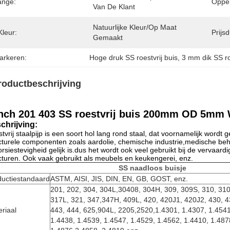
ange:
Opper
Van De Klant
Natuurlijke Kleur/op Maat 
Kleur:
Prijsd
Gemaakt
arkeren:
Hoge druk SS roestvrij buis
, 
3 mm dik SS ro
roductbeschrijving
inch 201 403 SS roestvrij buis 200mm OD 5mm
chrijving:
tvrij staalpijp is een soort hol lang rond staal, dat voornamelijk wordt 
cturele componenten zoals aardolie, chemische industrie,medische beh
orsiestevigheid gelijk is.dus het wordt ook veel gebruikt bij de verva
cturen. Ook vaak gebruikt als meubels en keukengerei, enz.
SS naadloos buisje
ductiestandaard
ASTM, AISI, JIS, DIN, EN, GB, GOST, enz.
201, 202, 304, 304L,30408, 304H, 309, 309S, 310, 310
317L, 321, 347,347H, 409L, 420, 420J1, 420J2, 430, 4
riaal
443, 444, 625,904L, 2205,2520,1.4301, 1.4307, 1.4541
1.4438, 1.4539, 1.4547, 1.4529, 1.4562, 1.4410, 1.487