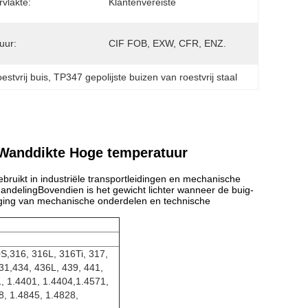
vlakte:
Klantenvereiste
uur:
CIF FOB, EXW, CFR, ENZ.
estvrij buis
, 
TP347 gepolijste buizen van roestvrij staal
 Wanddikte Hoge temperatuur
gebruikt in industriële transportleidingen en mechanische
andelingBovendien is het gewicht lichter wanneer de buig-
ardiging van mechanische onderdelen en technische
S,316, 316L, 316Ti, 317,
31,434, 436L, 439, 441,
, 1.4401, 1.4404,1.4571,
8, 1.4845, 1.4828,