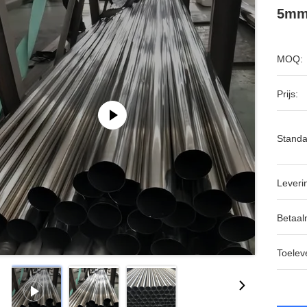
5mm
MOQ:
Prijs:
Standa
Leveri
Betaal
Toeleve