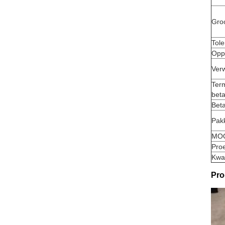
Gro
Tole
Opp
Ver
Term
beta
Beta
Pak
MO
Proe
Kwal
Pro