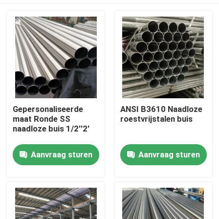
Gepersonaliseerde
ANSI B3610 Naadloze
maat Ronde SS
roestvrijstalen buis
naadloze buis 1/2''2'
Huis
Aanvraag sturen
Aanvraag sturen
Producten
Videos