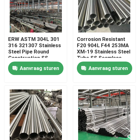
Ongeveer ons
Fabrieksreis
ERW ASTM 304L 301
Corrosion Resistant
316 321307 Stainless
F20 904L F44 253MA
Steel Pipe Round
XM-19 Stainless Steel
Kwaliteitscontrole
Construction SS
Tube SS Seamless
Seamless Pipe
Pipe BA Bright
Aanvraag sturen
Aanvraag sturen
Brushed Stainless
Annealed
Steel Tube
Contacteer ons
Nieuws
Gevallen
ss naadloze buis