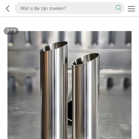
3
/
3