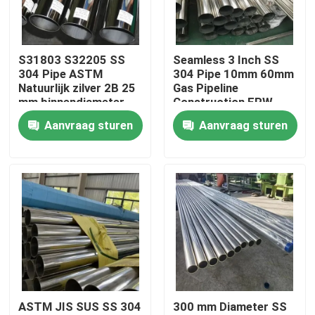
Ongeveer ons
S31803 S32205 SS
Seamless 3 Inch SS
304 Pipe ASTM
304 Pipe 10mm 60mm
Fabrieksreis
Natuurlijk zilver 2B 25
Gas Pipeline
mm binnendiameter
Construction ERW
Gesweisd
inspection
Aanvraag sturen
Aanvraag sturen
Kwaliteitscontrole
Contacteer ons
Nieuws
Gevallen
ASTM JIS SUS SS 304
300 mm Diameter SS
ss naadloze buis