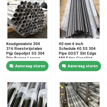
Koudgewalste 304
40 mm 6 inch
316 Roestvrijstalen
Schedule 40 SS 304
Pijp Gepolijst SS 304
Pipe GOST Slit Edge
Pijp Buigen Lassen
Mill Edge Gepolijst
Bewerking Diensten
decoratief
Aanvraag sturen
Aanvraag sturen
Beschikbaar
Vierkant/Rond
Huis
Producten
Videos