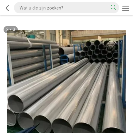
2
/
3