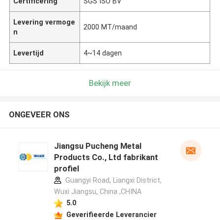
Certificering
SGS ISO BV
Levering vermoge
2000 MT/maand
n
Levertijd
4~14 dagen
Bekijk meer
ONGEVEER ONS
Jiangsu Pucheng Metal
Products Co., Ltd fabrikant
profiel
Guangyi Road, Liangxi District,
Wuxi Jiangsu, China ,CHINA
5.0
Geverifieerde Leverancier