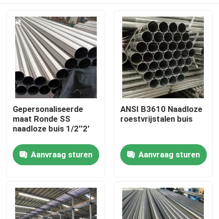
Gepersonaliseerde
ANSI B3610 Naadloze
maat Ronde SS
roestvrijstalen buis
naadloze buis 1/2''2'
Huis
Aanvraag sturen
Aanvraag sturen
Producten
Videos