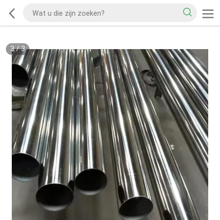
3
/
3