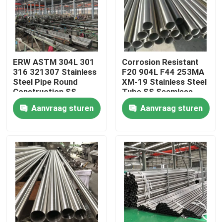
Ongeveer ons
Fabrieksreis
ERW ASTM 304L 301
Corrosion Resistant
316 321307 Stainless
F20 904L F44 253MA
Steel Pipe Round
XM-19 Stainless Steel
Kwaliteitscontrole
Construction SS
Tube SS Seamless
Seamless Pipe
Pipe BA Bright
Aanvraag sturen
Aanvraag sturen
Brushed Stainless
Annealed
Steel Tube
Contacteer ons
Nieuws
Gevallen
ss naadloze buis