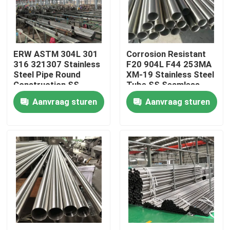
Ongeveer ons
ERW ASTM 304L 301
Corrosion Resistant
Fabrieksreis
316 321307 Stainless
F20 904L F44 253MA
Steel Pipe Round
XM-19 Stainless Steel
Construction SS
Tube SS Seamless
Kwaliteitscontrole
Seamless Pipe
Pipe BA Bright
Aanvraag sturen
Aanvraag sturen
Brushed Stainless
Annealed
Steel Tube
Contacteer ons
Nieuws
Gevallen
ss naadloze buis