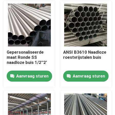
Gepersonaliseerde
ANSI B3610 Naadloze
maat Ronde SS
roestvrijstalen buis
naadloze buis 1/2''2'
Aanvraag sturen
Aanvraag sturen
Huis
Producten
Videos