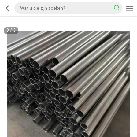
3
/
3