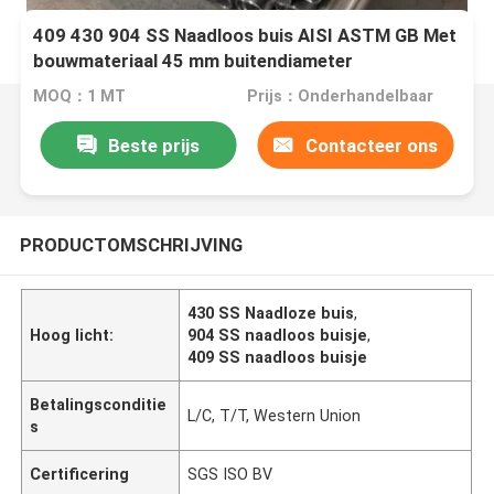
409 430 904 SS Naadloos buis AISI ASTM GB Met
bouwmateriaal 45 mm buitendiameter
MOQ：1 MT
Prijs：Onderhandelbaar
Beste prijs
Contacteer ons
PRODUCTOMSCHRIJVING
430 SS Naadloze buis
,
Hoog licht:
904 SS naadloos buisje
,
409 SS naadloos buisje
Betalingsconditie
L/C, T/T, Western Union
s
Certificering
SGS ISO BV