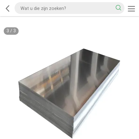
3
/
3