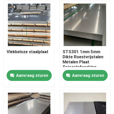
Vlekkeloze staalplaat
STS301 1mm 5mm
Dikte Roestvrijstalen
Metalen Plaat
Spiegelafwerking
Koudwalsen Polijsten
Aanvraag sturen
Aanvraag sturen
Slijtvastheid
Huis
Producten
Videos