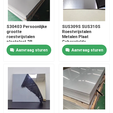
Ongeveer ons
S30403 Persoonlijke
SUS309S SUS310S
Fabrieksreis
grootte
Roestvrijstalen
roestvrijstalen
Metalen Plaat
plaatplaat 2B
Geborstelde
Kwaliteitscontrole
Afwerking
Afwerking Koud Voor
Aanvraag sturen
Aanvraag sturen
koudgewalst polijst
Bouwconstructies
voor huishoudelijke
apparatuur
Contacteer ons
Nieuws
Gevallen
ss naadloze buis