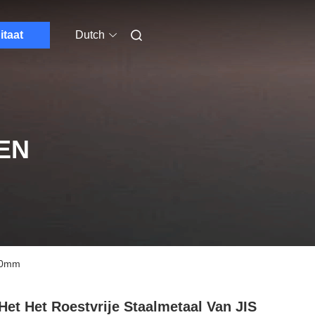
itaat
Dutch
EN
500mm
Het Het Roestvrije Staalmetaal Van JIS