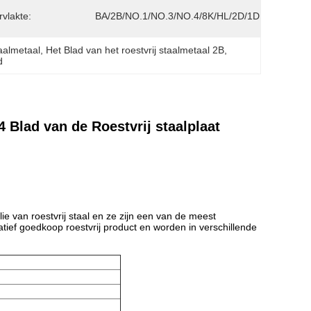
vlakte:
BA/2B/NO.1/NO.3/NO.4/8K/HL/2D/1D
aalmetaal
, 
Het Blad van het roestvrij staalmetaal 2B
, 
d
Blad van de Roestvrij staalplaat
ie van roestvrij staal en ze zijn een van de meest
latief goedkoop roestvrij product en worden in verschillende