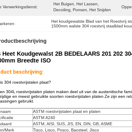
Het Buigen, Het Lassen, 
e Verwerkingsdienst:
Opper
Decoiling, Ponsen, Het Snijden
Het koudgewalste Blad van het Roestvrij st
arkeren:
1500mm walste 304 roestvrij staalblad kou
roductbeschrijving
S Heet Koudgewalst 2B BEDELAARS 201 202 304 
00mm Breedte ISO
duct beschrijving:
is 304 roestvrijstalen plaat?
en 304L roestvrijstalen platen maken deel uit van de austenitische famil
zijdige en meest gebruikte soorten roestvrijstalen platen.Ze zijn een re
assingen gebruikt.
mnaam
ASTM roestvrijstalen plaat en platen
ificatie
ASTM A240
ndaard
ASTM, AISI, SUS, JIS, EN, DIN, GB, ASME
en/Merk
Tisco, Lisco, Posco, Baosteel, Jisco