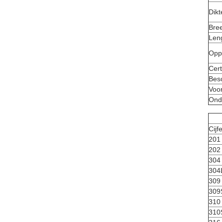
Dikt
Bre
Len
Opp
Cert
Bes
Voor
Ond
Cijf
201
202
304
304
309
309
310
310