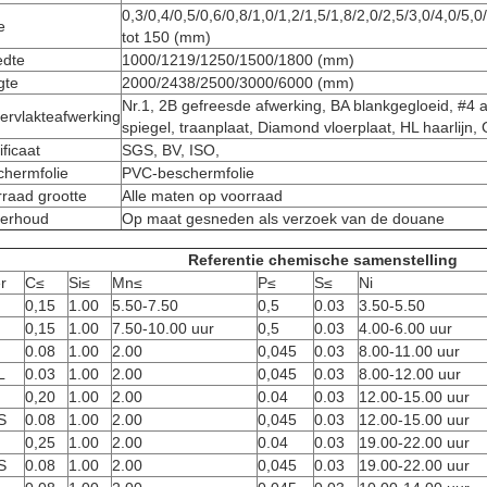
0,3/0,4/0,5/0,6/0,8/1,0/1,2/1,5/1,8/2,0/2,5/3,0/4,0/5,0
e
tot 150 (mm)
edte
1000/1219/1250/1500/1800 (mm)
gte
2000/2438/2500/3000/6000 (mm)
Nr.1, 2B gefreesde afwerking, BA blankgegloeid, #4 
ervlakteafwerking
spiegel, traanplaat, Diamond vloerplaat, HL haarlijn, 
ificaat
SGS, BV, ISO,
chermfolie
PVC-beschermfolie
raad grootte
Alle maten op voorraad
erhoud
Op maat gesneden als verzoek van de douane
Referentie chemische samenstelling
er
C≤
Si≤
Mn≤
P≤
S≤
Ni
0,15
1.00
5.50-7.50
0,5
0.03
3.50-5.50
0,15
1.00
7.50-10.00 uur
0,5
0.03
4.00-6.00 uur
0.08
1.00
2.00
0,045
0.03
8.00-11.00 uur
L
0.03
1.00
2.00
0,045
0.03
8.00-12.00 uur
0,20
1.00
2.00
0.04
0.03
12.00-15.00 uur
S
0.08
1.00
2.00
0,045
0.03
12.00-15.00 uur
0,25
1.00
2.00
0.04
0.03
19.00-22.00 uur
S
0.08
1.00
2.00
0,045
0.03
19.00-22.00 uur