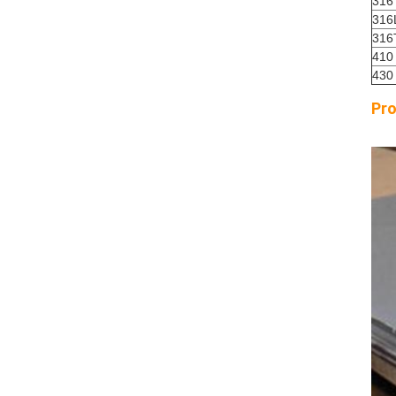
316
316
316
410
430
Pro