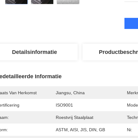
Detailsinformatie
Productbeschr
edetailleerde Informatie
laats Van Herkomst
Jiangsu, China
Merk
rtificering
ISO9001
Mode
aam:
Roestvrij Staalplaat
Techn
orm:
ASTM, AISI, JIS, DIN, GB
Ni: