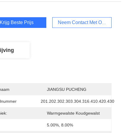
Krijg Beste Prijs
Neem Contact Met Ons Op
ijving
naam
JIANGSU PUCHENG
lnummer
201.202.302.303.304.316.410.420.430
iek:
Warmgewalste Koudgewalst
5.00%, 8.00%