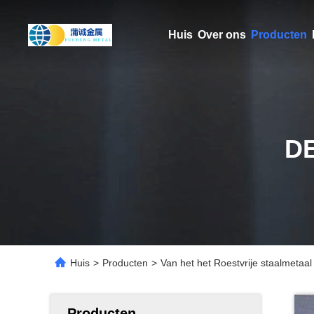
Huis
Over ons
Producten
D
Huis
>
Producten
>
Van het het Roestvrije staalmet
Producten