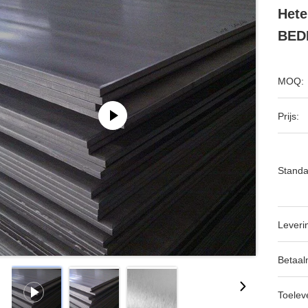
Hete
BED
MOQ:
Prijs:
Standa
Leveri
Betaal
Toeleve