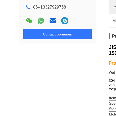
D
86--13327929758
M
Contact opnemen
P
JI
15
Pro
Wat 
304 
veel
toep
Ite
Spec
Sta
Mol