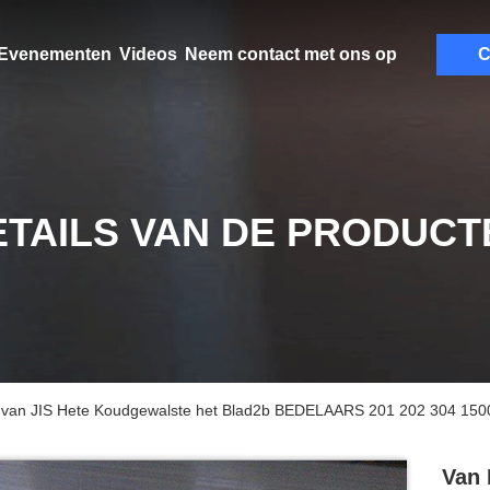
Evenementen
Videos
Neem contact met ons op
C
ETAILS VAN DE PRODUCT
aal van JIS Hete Koudgewalste het Blad2b BEDELAARS 201 202 304 1
Van 