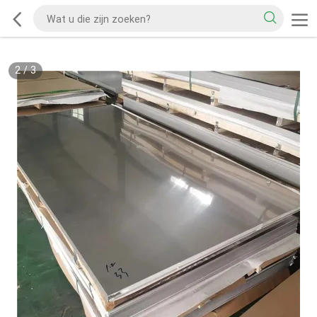
2
/
3