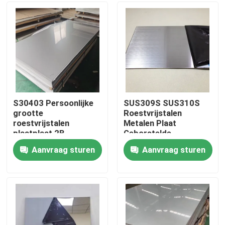
Ongeveer ons
Fabrieksreis
Kwaliteitscontrole
S30403 Persoonlijke
SUS309S SUS310S
grootte
Roestvrijstalen
roestvrijstalen
Metalen Plaat
Contacteer ons
plaatplaat 2B
Geborstelde
Afwerking
Afwerking Koud Voor
Aanvraag sturen
Aanvraag sturen
koudgewalst polijst
Bouwconstructies
Nieuws
voor huishoudelijke
apparatuur
Gevallen
ss naadloze buis