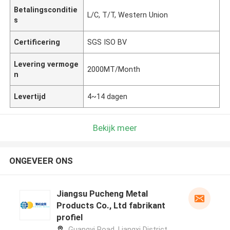
Betalingsconditie
L/C, T/T, Western Union
s
Certificering
SGS ISO BV
Levering vermoge
2000MT/Month
n
Levertijd
4~14 dagen
Bekijk meer
ONGEVEER ONS
Jiangsu Pucheng Metal
Products Co., Ltd fabrikant
profiel
Guangyi Road, Liangxi District,