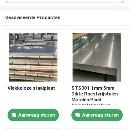
Geadviseerde Producten
Vlekkeloze staalplaat
STS301 1mm 5mm
Huis
Dikte Roestvrijstalen
Metalen Plaat
Spiegelafwerking
Producten
Koudwalsen Polijsten
Aanvraag sturen
Aanvraag sturen
Slijtvastheid
Videos