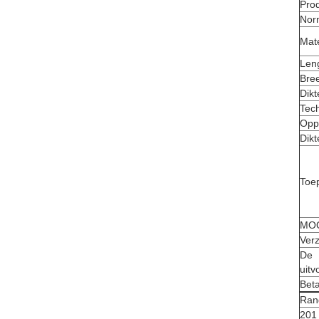
Pro
Nor
Mate
Len
Bre
Dikt
Tec
Opp
Dikt
Toe
MO
Verz
De
uitv
Beta
Ran
201