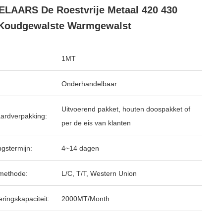
LAARS De Roestvrije Metaal 420 430
 Koudgewalste Warmgewalst
1MT
Onderhandelbaar
Uitvoerend pakket, houten doospakket of
ardverpakking:
per de eis van klanten
ngstermijn:
4~14 dagen
methode:
L/C, T/T, Western Union
ringskapaciteit:
2000MT/Month