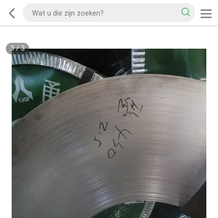
3
/
3