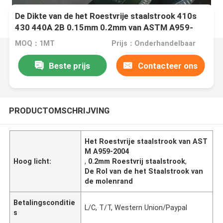
De Dikte van de het Roestvrije staalstrook 410s
430 440A 2B 0.15mm 0.2mm van ASTM A959-
2004
MOQ：1MT
Prijs：Onderhandelbaar
Beste prijs
Contacteer ons
PRODUCTOMSCHRIJVING
Het Roestvrije staalstrook van AST
M A959-2004
Hoog licht:
,
0.2mm Roestvrij staalstrook
,
De Rol van de het Staalstrook van
de molenrand
Betalingsconditie
L/C, T/T, Western Union/Paypal
s