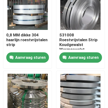
Ongeveer ons
Fabrieksreis
0,8 MM dikke 304
S31008
haarlijn roestvrijstalen
Roestvrijstalen Strip
Kwaliteitscontrole
strip
Koudgewalst
Warmgewalst
Aangepaste Maat 8K
Aanvraag sturen
Aanvraag sturen
4K Oppervlak
Contacteer ons
Slijtvastheid
Nieuws
Gevallen
ss naadloze buis