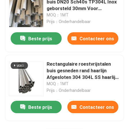
buis DN20 Sch40s TP304L Inox
geborsteld 30mm Voor
Roestvrij staal om Staaf
wanddecoratie
MOQ：1MT
Prijs：Onderhandelbaar
De Bar van de roestvrij staalhoek
Beste prijs
Contacteer ons
Roestvrij staal Vlakke Bar
Rectangulaire roestvrijstalen
Roestvrij staalprofiel
buis gesneden rand haarlijn
Afgesloten 304 304L SS haarlijn
holle sectie roestvrijstalen
MOQ：1MT
met een breedte van niet meer dan 50 mm
Prijs：Onderhandelbaar
Roestvrij staal Geruite Plaat
Beste prijs
Contacteer ons
Roestvrij staal Golfblad