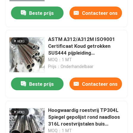
Beste prijs
Contacteer ons
ASTM A312/A312M ISO9001
Certificaat Koud getrokken
SUS444 pijpleiding
roestvrijstalen buis Hoog
MOQ：1 MT
corrosiebestendig ferritisch
Prijs：Onderhandelbaar
Beste prijs
Contacteer ons
Huis
Hoogwaardig roestvrij TP304L
Producten
Spiegel gepolijst rond naadloos
316L roestvrijstalen buis
voedselkwaliteit hol 06cr18ni10
Videos
MOQ：1 MT