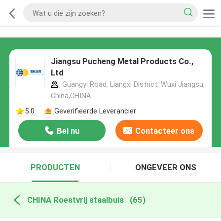
Jiangsu Pucheng Metal Products Co.,
Ltd
Guangyi Road, Liangxi District, Wuxi Jiangsu,
China,CHINA
5.0
Geverifieerde Leverancier
Bel nu
Contacteer ons
PRODUCTEN
ONGEVEER ONS
CHINA Roestvrij staalbuis
(65)