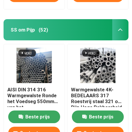
SS om Pijp
(52)
AISI DIN 314 316
Warmgewalste 4K-
Warmgewalste Ronde
BEDELAARS 317
het Voedseg 550mm
Roestvrij staal 321 om
van het
Pijp Hoge Rekbaarheid
Staalbuizenstelsel
BS DIN
Beste prijs
Beste prijs