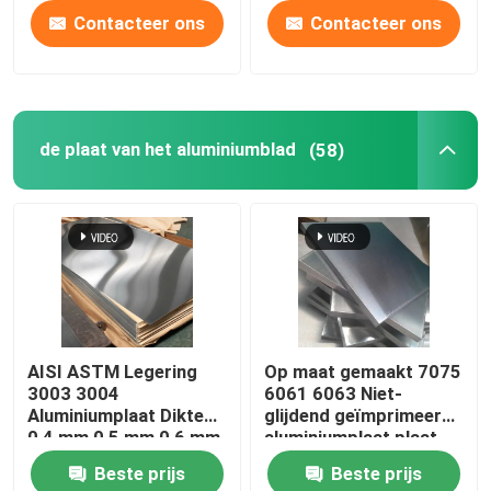
Contacteer ons
Contacteer ons
de plaat van het aluminiumblad
(58)
AISI ASTM Legering
Op maat gemaakt 7075
3003 3004
6061 6063 Niet-
Aluminiumplaat Dikte
glijdend geïmprimeerd
0,4 mm 0,5 mm 0,6 mm
aluminiumplaat plaat
legeringsmetaal
Beste prijs
Beste prijs