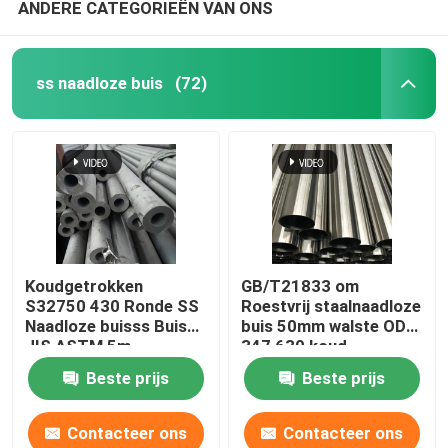
ANDERE CATEGORIEËN VAN ONS
ss naadloze buis
(72)
Koudgetrokken
GB/T21833 om
S32750 430 Ronde SS
Roestvrij staalnaadloze
Naadloze buisss Buis
buis 50mm walste OD
JIS ASTM 5m
347 630 koud
Beste prijs
Beste prijs
Contacteer ons
Contacteer ons