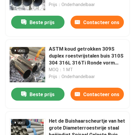
SS-pijp
Prijs：Onderhandelbaar
Ongeveer ons
Beste prijs
Contacteer ons
Fabrieksreis
ASTM koud getrokken 309S
Kwaliteitscontrole
duplex roestvrijstalen buis 310S
304 316L 316Ti Ronde vorm
Helder oppervlak DN50 Sch20s
MOQ：1 MT
Contacteer ons
Inoxpijp
Prijs：Onderhandelbaar
Nieuws
Beste prijs
Contacteer ons
Gevallen
Het de Buishaarscheurtje van het
grote Diameterroestvrije staal
ss naadloze buis
beëindigt Spiraal Gelaste Buis