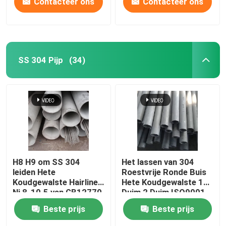
Contacteer ons
Contacteer ons
SS 304 Pijp
(34)
H8 H9 om SS 304
Het lassen van 304
leiden Hete
Roestvrije Ronde Buis
Koudgewalste Hairline
Hete Koudgewalste 1
Ni 8-10.5 van GB12770
Duim 2 Duim ISO9001
door buizen
JIS
Beste prijs
Beste prijs