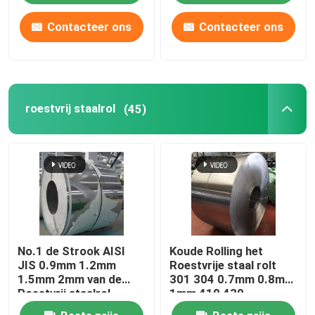
Contacteer ons
Contacteer ons
roestvrij staalrol
(45)
No.1 de Strook AISI
Koude Rolling het
JIS 0.9mm 1.2mm
Roestvrije staal rolt
1.5mm 2mm van de
301 304 0.7mm 0.8mm
Roestvrij staalrol
1mm 410 430
Molenrand