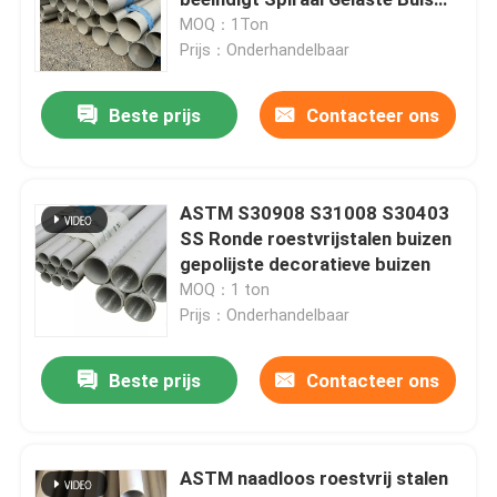
Koudgetrokken SS201
MOQ：1Ton
Prijs：Onderhandelbaar
SS om Pijp
Beste prijs
Contacteer ons
SS 304 Pijp
Roestvrij staalbuis
ASTM S30908 S31008 S30403
SS Ronde roestvrijstalen buizen
gepolijste decoratieve buizen
de plaat van het aluminiumblad
MOQ：1 ton
Prijs：Onderhandelbaar
roestvrij staalrol
Beste prijs
Contacteer ons
Het Blad van het roestvrij staalmetaal
ASTM naadloos roestvrij stalen
Roestvrij staalstrook