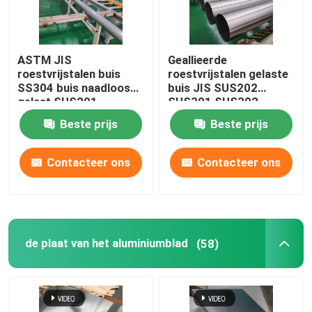
ASTM JIS
Geallieerde
roestvrijstalen buis
roestvrijstalen gelaste
SS304 buis naadloos
buis JIS SUS202
gelast SUS201
SUS301 SUS302
SUS304L TP316
SCH40 naadloos helder
Beste prijs
Beste prijs
Contacteer ons
Contacteer ons
de plaat van het aluminiumblad
(58)