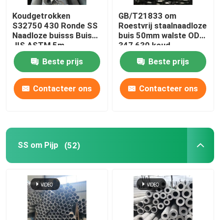
Koudgetrokken
GB/T21833 om
Roestvrij staal om Staaf
S32750 430 Ronde SS
Roestvrij staalnaadloze
Naadloze buisss Buis
buis 50mm walste OD
JIS ASTM 5m
347 630 koud
De Bar van de roestvrij staalhoek
Beste prijs
Beste prijs
Roestvrij staal Vlakke Bar
Contacteer ons
Contacteer ons
Roestvrij staalprofiel
SS om Pijp
(52)
met een breedte van niet meer dan 50 mm
Roestvrij staal Geruite Plaat
Roestvrij staal Golfblad