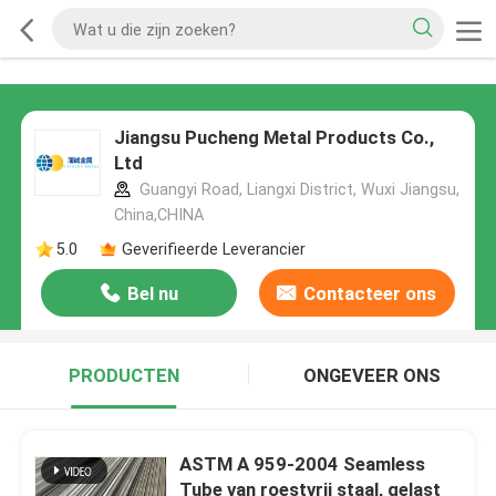
Jiangsu Pucheng Metal Products Co.,
Ltd
Guangyi Road, Liangxi District, Wuxi Jiangsu,
China,CHINA
5.0
Geverifieerde Leverancier
Bel nu
Contacteer ons
PRODUCTEN
ONGEVEER ONS
ASTM A 959-2004 Seamless
Tube van roestvrij staal, gelast