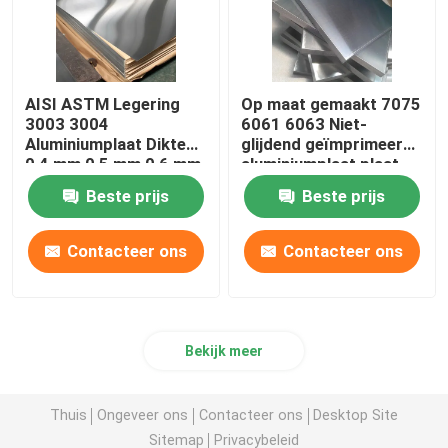
AISI ASTM Legering
Op maat gemaakt 7075
3003 3004
6061 6063 Niet-
Aluminiumplaat Dikte
glijdend geïmprimeerd
0,4 mm 0,5 mm 0,6 mm
aluminiumplaat plaat
legeringsmetaal
Beste prijs
Beste prijs
Contacteer ons
Contacteer ons
Bekijk meer
Thuis
Ongeveer ons
Contacteer ons
Desktop Site
Sitemap
Privacybeleid