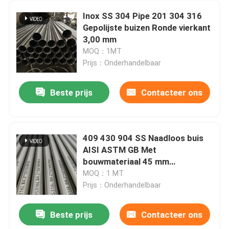
Inox SS 304 Pipe 201 304 316
Gepolijste buizen Ronde vierkant
3,00 mm
MOQ：1MT
Prijs：Onderhandelbaar
Beste prijs
Contacteer ons
409 430 904 SS Naadloos buis
AISI ASTM GB Met
bouwmateriaal 45 mm
buitendiameter
MOQ：1 MT
Prijs：Onderhandelbaar
Beste prijs
Contacteer ons