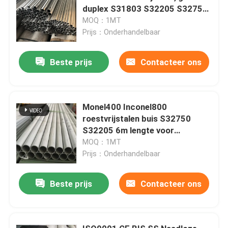
duplex S31803 S32205 S32750
S32760
MOQ：1MT
Prijs：Onderhandelbaar
Beste prijs
Contacteer ons
Monel400 Inconel800
roestvrijstalen buis S32750
S32205 6m lengte voor
chemische industrie
MOQ：1MT
Prijs：Onderhandelbaar
Beste prijs
Contacteer ons