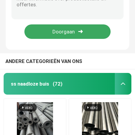
Stroken AISI ASTM GB 410 van het BEDELAARS de Roestvrije Metaal 420 430 440 Koudgewalste Warmgewalst
Koudgewalste het Roestvrije staalplaat van 2B No.1
SS om Pijp
Koudgewalste 304 310 310s 430 de Niet corrosieve 30mm Spiegel 8K van Roestvrij staalstrook
316 AISI 431 SUS 304 Roestvrij staalbuis 402 201 304L 316L 410s 430 20mm 9mm
SS 304 Pijp
Warmgewalste 4K BA 317 321 Hoge ductiliteit BS DIN roestvrij staal metaalplaat snijden geglote plaat
Roestvrij staalbuis
ANDERE CATEGORIEËN VAN ONS
de plaat van het aluminiumblad
ss naadloze buis
(72)
roestvrij staalrol
Het Blad van het roestvrij staalmetaal
Roestvrij staalstrook