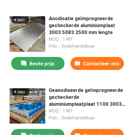
Anodisatie geïmpregneerde
gecheckerde aluminiumplaat
3003 5083 2500 mm lengte
MOQ：1 MT
Prijs：Onderhandelbaar
Beste prijs
Contacteer ons
Geanodiseerde geïmpregneerde
Huis
gecheckerde
aluminiumplaatplaat 1100 3003
5083 5 mm dikte
MOQ：1 MT
Producten
Prijs：Onderhandelbaar
Videos