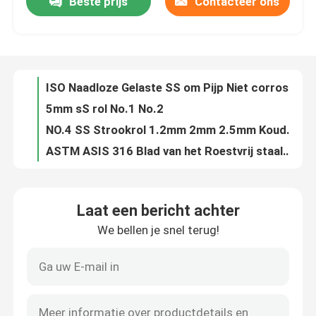
Beste prijs
Contacteer ons
Het Blad van het Roestvrij staalmetaal van GB 409 410 1800mm HL Oxydatie die tegen Ce SNI verzetten zich
0.6mm de Warmgewalste BEDELAARS JIS van de Roestvrij staalplaat 304L 316L 2B
Ongeveer ons
ASTM 2B 304 Roestvrij staalstrook 201 316 321 410 430 202 2205 Breedte 5mm 7mm
2B BEDELAARSrol van Roestvrij staal
Fabrieksreis
ISO Naadloze Gelaste SS om Pijp Niet corrosieve ERW 201 316 430
5mm sS rol No.1 No.2
Kwaliteitscontrole
NO.4 SS Strookrol 1.2mm 2mm 2.5mm Koudgewalste SS304 SUS304
ASTM ASIS 316 Blad van het Roestvrij staalmetaal 314 Oppoetsende 5mm No.1 No.2
316 316L SUS 304 het Blad BA/2B/NO.1 0.2560.0mm van de Roestvrij staalplaat
Contacteer ons
Het Metaalstroken ENGELSE 1,4372 1,4373 1,4319 van het No.18k Warmgewalste Roestvrije staal voor Lift Binnen
Laat een bericht achter
Hittebestendigheid 2000mm van 317 321 het Blad2b BEDELAARS ASTM DIN van het Roestvrij staalmetaal
Nieuws
We bellen je snel terug!
Spiegel 201 Roestvrij staalstrook JIS SUS202 SUS314L SUS316L
het Blad van het het Roestvrije staalmetaal van 310s 309s
Gevallen
Decoratieve SS om de Pijpoxydatie die van de Pijprechthoek tegen SS 301 304N verzetten zich
304L 316L 316ln SS om Pijp 310S 316ti 347H 310moln 1,4835 1,4845 1,4404 1,4301 1,4571
ss naadloze buis