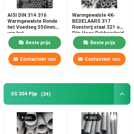
Koper Ronde Bar
AISI DIN 314 316
Warmgewalste 4K-
Warmgewalste Ronde
BEDELAARS 317
het Voedseg 550mm
Roestvrij staal 321 om
Het Blad van de koperplaat
van het
Pijp Hoge Rekbaarheid
Staalbuizenstelsel
BS DIN
Beste prijs
Beste prijs
Koolstofstaalblad
Contacteer ons
Contacteer ons
SS 304 Pijp
(34)