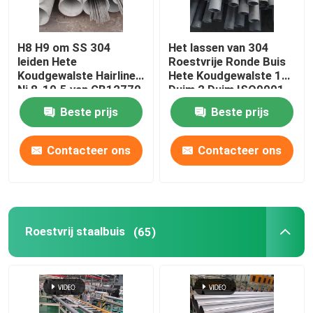
H8 H9 om SS 304
Het lassen van 304
leiden Hete
Roestvrije Ronde Buis
Koudgewalste Hairline
Hete Koudgewalste 1
Ni 8-10.5 van GB12770
Duim 2 Duim ISO9001
door buizen
JIS
Beste prijs
Beste prijs
Contacteer ons
Contacteer ons
Roestvrij staalbuis
(65)