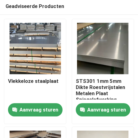
Geadviseerde Producten
Vlekkeloze staalplaat
STS301 1mm 5mm
Dikte Roestvrijstalen
Metalen Plaat
Huis
Spiegelafwerking
Koudwalsen Polijsten
Aanvraag sturen
Aanvraag sturen
Slijtvastheid
Producten
Videos