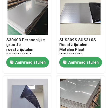
Ongeveer ons
Fabrieksreis
S30403 Persoonlijke
SUS309S SUS310S
Kwaliteitscontrole
grootte
Roestvrijstalen
roestvrijstalen
Metalen Plaat
plaatplaat 2B
Geborstelde
Afwerking
Afwerking Koud Voor
Contacteer ons
Aanvraag sturen
Aanvraag sturen
koudgewalst polijst
Bouwconstructies
voor huishoudelijke
apparatuur
Nieuws
Gevallen
ss naadloze buis