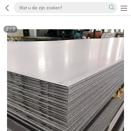
2
/
3