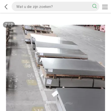
2
/
3