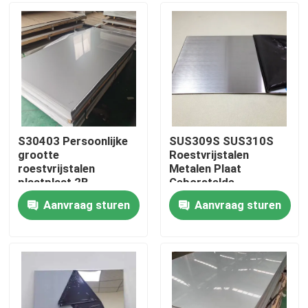
Ongeveer ons
Fabrieksreis
Kwaliteitscontrole
S30403 Persoonlijke
SUS309S SUS310S
grootte
Roestvrijstalen
roestvrijstalen
Metalen Plaat
Contacteer ons
plaatplaat 2B
Geborstelde
Afwerking
Afwerking Koud Voor
Aanvraag sturen
Aanvraag sturen
koudgewalst polijst
Bouwconstructies
Nieuws
voor huishoudelijke
apparatuur
Gevallen
ss naadloze buis