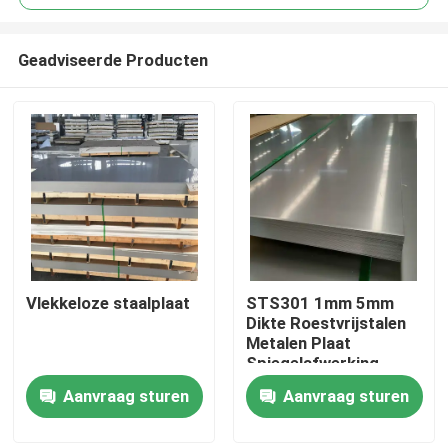
Geadviseerde Producten
Vlekkeloze staalplaat
STS301 1mm 5mm
Huis
Dikte Roestvrijstalen
Metalen Plaat
Spiegelafwerking
Producten
Koudwalsen Polijsten
Aanvraag sturen
Aanvraag sturen
Slijtvastheid
Videos