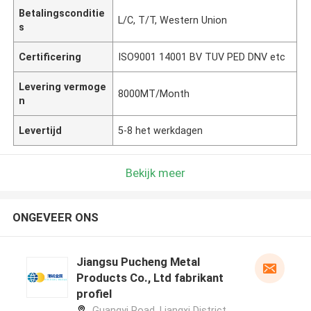
Betalingsconditie
L/C, T/T, Western Union
s
Certificering
ISO9001 14001 BV TUV PED DNV etc
Levering vermoge
8000MT/Month
n
Levertijd
5-8 het werkdagen
Bekijk meer
ONGEVEER ONS
Jiangsu Pucheng Metal
Products Co., Ltd fabrikant
profiel
Guangyi Road, Liangxi District,