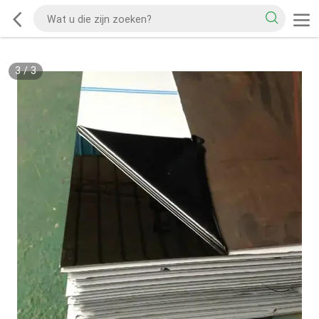
3
/
3