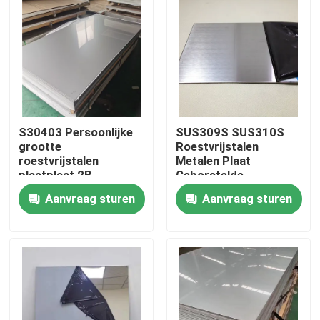
Ongeveer ons
Fabrieksreis
Kwaliteitscontrole
S30403 Persoonlijke
SUS309S SUS310S
grootte
Roestvrijstalen
roestvrijstalen
Metalen Plaat
plaatplaat 2B
Geborstelde
Contacteer ons
Afwerking
Afwerking Koud Voor
Aanvraag sturen
Aanvraag sturen
koudgewalst polijst
Bouwconstructies
voor huishoudelijke
Nieuws
apparatuur
Gevallen
ss naadloze buis