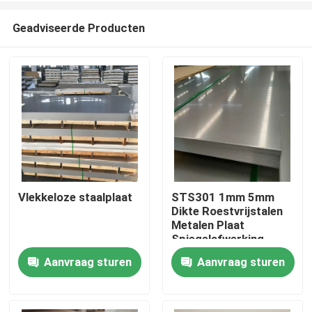
Geadviseerde Producten
Vlekkeloze staalplaat
STS301 1mm 5mm
Dikte Roestvrijstalen
Huis
Metalen Plaat
Spiegelafwerking
Koudwalsen Polijsten
Aanvraag sturen
Aanvraag sturen
Producten
Slijtvastheid
Videos