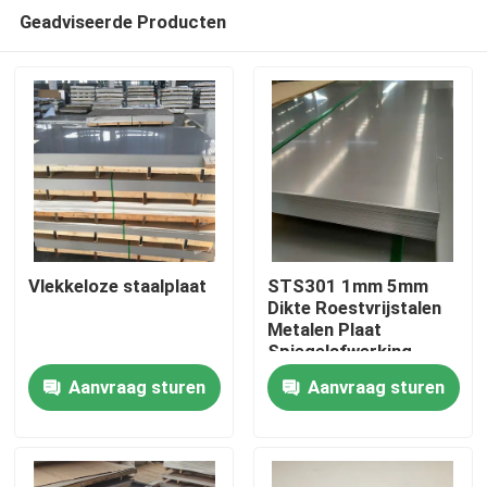
Geadviseerde Producten
Vlekkeloze staalplaat
STS301 1mm 5mm
Dikte Roestvrijstalen
Metalen Plaat
Huis
Spiegelafwerking
Koudwalsen Polijsten
Aanvraag sturen
Aanvraag sturen
Slijtvastheid
Producten
Videos