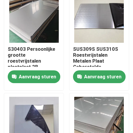
Ongeveer ons
Fabrieksreis
S30403 Persoonlijke
SUS309S SUS310S
Kwaliteitscontrole
grootte
Roestvrijstalen
roestvrijstalen
Metalen Plaat
plaatplaat 2B
Geborstelde
Afwerking
Afwerking Koud Voor
Contacteer ons
Aanvraag sturen
Aanvraag sturen
koudgewalst polijst
Bouwconstructies
voor huishoudelijke
apparatuur
Nieuws
Gevallen
ss naadloze buis