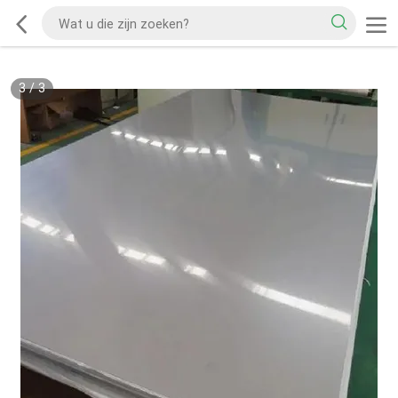
3
/
3