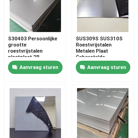
Ongeveer ons
Fabrieksreis
S30403 Persoonlijke
SUS309S SUS310S
grootte
Roestvrijstalen
roestvrijstalen
Metalen Plaat
Kwaliteitscontrole
plaatplaat 2B
Geborstelde
Afwerking
Afwerking Koud Voor
Aanvraag sturen
Aanvraag sturen
koudgewalst polijst
Bouwconstructies
voor huishoudelijke
Contacteer ons
apparatuur
Nieuws
Gevallen
ss naadloze buis