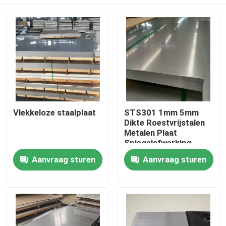
Vlekkeloze staalplaat
STS301 1mm 5mm
Dikte Roestvrijstalen
Metalen Plaat
Spiegelafwerking
Koudwalsen Polijsten
Huis
Aanvraag sturen
Aanvraag sturen
Slijtvastheid
Producten
Videos