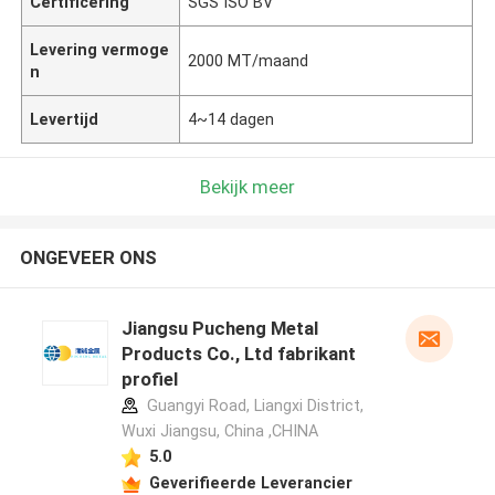
Certificering
SGS ISO BV
Levering vermoge
2000 MT/maand
n
Levertijd
4~14 dagen
Bekijk meer
ONGEVEER ONS
Jiangsu Pucheng Metal
Products Co., Ltd fabrikant
profiel
Guangyi Road, Liangxi District,
Wuxi Jiangsu, China ,CHINA
5.0
Geverifieerde Leverancier