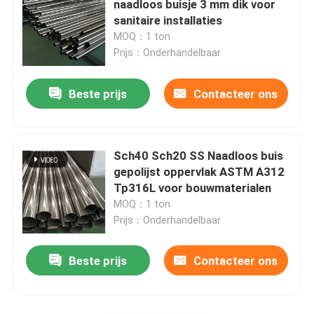
naadloos buisje 3 mm dik voor
sanitaire installaties
Roestvrij staal om Staaf
MOQ：1 ton
Prijs：Onderhandelbaar
De Bar van de roestvrij staalhoek
Beste prijs
Contacteer ons
Roestvrij staal Vlakke Bar
Sch40 Sch20 SS Naadloos buis
Roestvrij staalprofiel
gepolijst oppervlak ASTM A312
Tp316L voor bouwmaterialen
MOQ：1 ton
met een breedte van niet meer dan 50 mm
Prijs：Onderhandelbaar
Roestvrij staal Geruite Plaat
Beste prijs
Contacteer ons
Roestvrij staal Golfblad