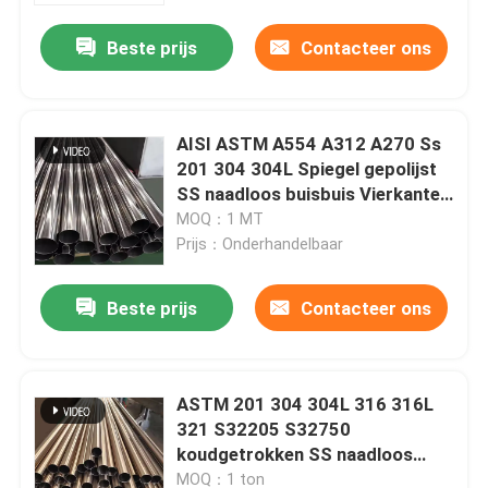
Beste prijs
Contacteer ons
AISI ASTM A554 A312 A270 Ss
201 304 304L Spiegel gepolijst
SS naadloos buisbuis Vierkante
Ronde naadloos gelast
MOQ：1 MT
Prijs：Onderhandelbaar
Beste prijs
Contacteer ons
Huis
ASTM 201 304 304L 316 316L
Producten
321 S32205 S32750
koudgetrokken SS naadloos
stalen buis voor gebouwbouw
Videos
MOQ：1 ton