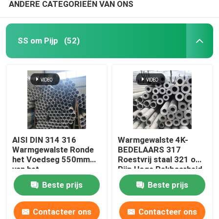
ANDERE CATEGORIEËN VAN ONS
SS om Pijp
(52)
AISI DIN 314 316
Warmgewalste 4K-
Warmgewalste Ronde
BEDELAARS 317
het Voedseg 550mm
Roestvrij staal 321 om
van het
Pijp Hoge Rekbaarheid
Staalbuizenstelsel
BS DIN
Beste prijs
Beste prijs
Contacteer ons
Contacteer ons