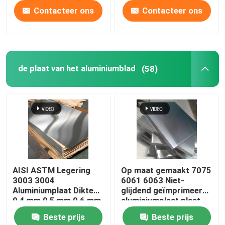
Contacteer ons
Contacteer ons
de plaat van het aluminiumblad
(58)
AISI ASTM Legering
Op maat gemaakt 7075
3003 3004
6061 6063 Niet-
Aluminiumplaat Dikte
glijdend geïmprimeerd
0,4 mm 0,5 mm 0,6 mm
aluminiumplaat plaat
legeringsmetaal
Beste prijs
Beste prijs