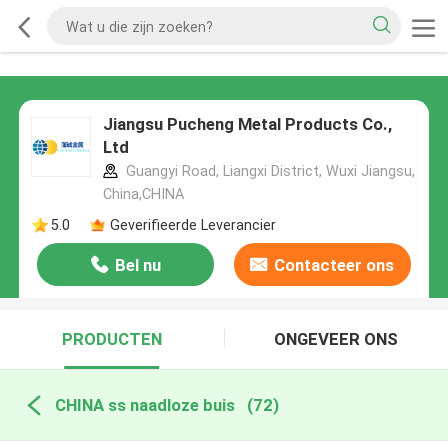
Jiangsu Pucheng Metal Products Co.,
Ltd
Guangyi Road, Liangxi District, Wuxi Jiangsu,
China,CHINA
5.0
Geverifieerde Leverancier
Bel nu
Contacteer ons
PRODUCTEN
ONGEVEER ONS
CHINA ss naadloze buis
(72)