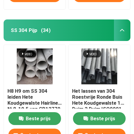
SS 304 Pijp
(34)
H8 H9 om SS 304
Het lassen van 304
leiden Hete
Roestvrije Ronde Buis
Koudgewalste Hairline
Hete Koudgewalste 1
Ni 8-10.5 van GB12770
Duim 2 Duim ISO9001
door buizen
JIS
Beste prijs
Beste prijs