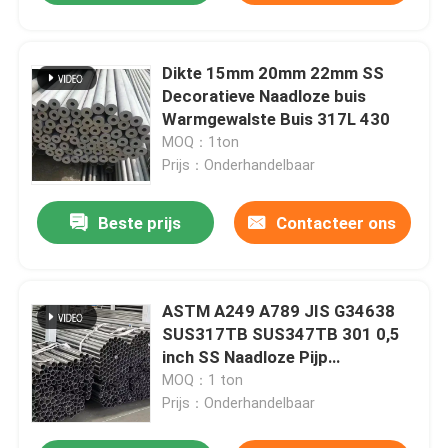
Dikte 15mm 20mm 22mm SS
Decoratieve Naadloze buis
Warmgewalste Buis 317L 430
MOQ：1ton
Prijs：Onderhandelbaar
Beste prijs
Contacteer ons
ASTM A249 A789 JIS G34638
SUS317TB SUS347TB 301 0,5
inch SS Naadloze Pijp
Roestvrijstalen
MOQ：1 ton
Warmtewisselaarbuis
Prijs：Onderhandelbaar