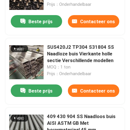
Prijs：Onderhandelbaar
Ongeveer ons
Beste prijs
Contacteer ons
Fabrieksreis
SUS420J2 TP304 S31804 SS
Kwaliteitscontrole
Naadloze buis Vierkante holle
sectie Verschillende modellen
MOQ：1 ton
Contacteer ons
Prijs：Onderhandelbaar
Nieuws
Beste prijs
Contacteer ons
Gevallen
409 430 904 SS Naadloos buis
AISI ASTM GB Met
ss naadloze buis
bouwmateriaal 45 mm