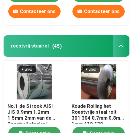
Contacteer ons
Contacteer ons
roestvrij staalrol
(45)
No.1 de Strook AISI
Koude Rolling het
JIS 0.9mm 1.2mm
Roestvrije staal rolt
1.5mm 2mm van de
301 304 0.7mm 0.8mm
Roestvrij staalrol
1mm 410 430
Molenrand