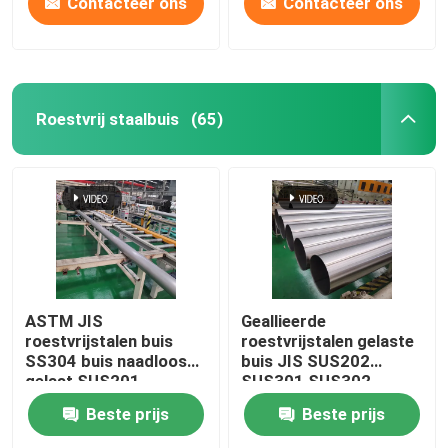
Contacteer ons
Contacteer ons
Roestvrij staalbuis
(65)
ASTM JIS
Geallieerde
roestvrijstalen buis
roestvrijstalen gelaste
SS304 buis naadloos
buis JIS SUS202
gelast SUS201
SUS301 SUS302
SUS304L TP316
SCH40 naadloos helder
Beste prijs
Beste prijs