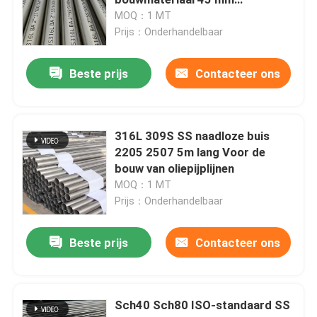
buitendiameter
MOQ：1 MT
Prijs：Onderhandelbaar
SS om Pijp
Beste prijs
Contacteer ons
SS 304 Pijp
Roestvrij staalbuis
316L 309S SS naadloze buis
2205 2507 5m lang Voor de
bouw van oliepijplijnen
de plaat van het aluminiumblad
MOQ：1 MT
Prijs：Onderhandelbaar
roestvrij staalrol
Beste prijs
Contacteer ons
Het Blad van het roestvrij staalmetaal
Sch40 Sch80 ISO-standaard SS
Roestvrij staalstrook